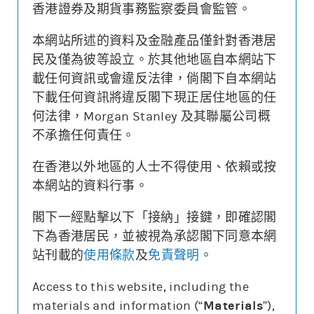
香港證券及期貨事務監察委員會監管。
本網站所述的資料及金融產品僅針對香港居
更新時間: 2026-08-07 16:20 (15分鐘延遲)
民及僅為彼等設立。於其他地區自本網站下
載任何資訊或會違反法律，倘閣下自本網站
下載任何資訊將違反閣下現正居住地區的任
何法律，Morgan Stanley 及其聯屬公司概
街貨變動
不承擔任何責任。
認股證價格
相關資產價格
0.160
500
在香港以外地區的人士不得使用、依賴或按
本網站的資料行事。
0.000
420
街貨量(%)
閣下一經點擊以下「接納」接鍵，即確認閣
下為香港居民，並被視為承認閣下同意本網
22/07
28/07
03/08
07/08
站刊載的
使用條款
及
免責聲明
。
認股證價格
相關資產價格
街貨量(%)
Access to this website, including the
materials and information (“
Materials
”),