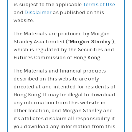
is subject to the applicable
Terms of Use
and
Disclaimer
as published on this
website.
更新時間: 2026-08-07
The Materials are produced by Morgan
Stanley Asia Limited (“
Morgan Stanley
”),
which is regulated by the Securities and
報價
Futures Commission of Hong Kong.
輸
入
The Materials and financial products
股
票
described on this website are only
騰訊控股(0700)
編
號
directed at and intended for residents of
478.8
0.4 (0.1%)
Hong Kong. It may be illegal to download
股價3日高低
475
498
any information from this website in
3日最高成交區中間價
493.7
other location, and Morgan Stanley and
今日16:00參考價/收市價
479/478.8
its affiliates disclaim all responsibility if
成交金額
78億元
you download any information from this
成交相對大市
減