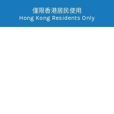
僅限香港居民使用
無抵押結構性產品
Toggle
Hong Kong Residents Only
摩
Menu
根
28928 摩利騰訊
沽
士
0.001
0.045
現價
丹
0.049
0.043
最高
最低
利
成交金額
73.91萬
香
昨日莊家活動佔成交比重
約85.8%(參與度高)
昨日平均市場買賣差價
(每5分鐘計算)
約1格
港
今天平均市場買賣差價
(每5分鐘計算)
約1格