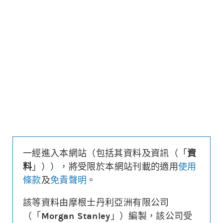
更新時間: 2026-08-07 16:20 (15分鐘延遲)
更新
下載上市文件
資料及數據
行使價
370.99
引伸波幅
40.8%
溢價
23.5%
每輪對沖值
-0.09%
換股比率
100
實際槓桿
9.4
一經進入本網站（包括其資料及資訊（「
資
引伸波幅敏感度
8.7%
料
」）），將受限於本網站刊載的適用
使用
1週時間值損耗
-17.5%
條款
及
免責聲明
。
街貨量
(百萬份/%)
4.4/3.4%
到期日
(
96
日)
2026年11月11日
該等資料由摩根士丹利亞洲有限公司
最後交易日
2026年11月05日
（「
Morgan Stanley
」）編製，該公司受