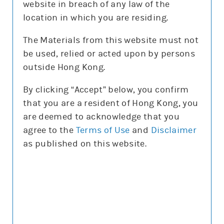
website in breach of any law of the
沽空比率
7.7%
location in which you are residing.
沽空比率較上日
減1.6%
The Materials from this website must not
be used, relied or acted upon by persons
更新時間: 2026-08-07 16:20(15分鐘延遲)
outside Hong Kong.
By clicking “Accept” below, you confirm
that you are a resident of Hong Kong, you
正股圖表
are deemed to acknowledge that you
agree to the
Terms of Use
and
Disclaimer
騰訊
as published on this website.
騰訊
圖表種類
圖表種類
技術指標
技術指標