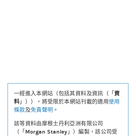
更新時間: 2026-08-07 16:20 (15分鐘延遲)
更新
下載上市文件
資料及數據
行使價
499.9
引伸波幅
36.1%
溢價
12.4%
每輪對沖值
0.25%
換股比率
200
實際槓桿
6.2
一經進入本網站（包括其資料及資訊（「
資
引伸波幅敏感度
3.2%
料
」）），將受限於本網站刊載的適用
使用
1週時間值損耗
-4.2%
條款
及
免責聲明
。
街貨量
(百萬份/%)
3.2/1.6%
到期日
(
152
日)
2027年01月06日
該等資料由摩根士丹利亞洲有限公司
最後交易日
2026年12月29日
（「
Morgan Stanley
」）編製，該公司受