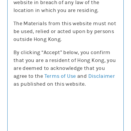
website in breach of any law of the
沽空比率
8.8%
location in which you are residing.
沽空比率較上日
減0.5%
The Materials from this website must not
be used, relied or acted upon by persons
更新時間: 2026-08-07 16:20(15分鐘延遲)
outside Hong Kong.
By clicking “Accept” below, you confirm
that you are a resident of Hong Kong, you
正股圖表
are deemed to acknowledge that you
agree to the
Terms of Use
and
Disclaimer
騰訊
as published on this website.
騰訊
圖表種類
圖表種類
技術指標
技術指標