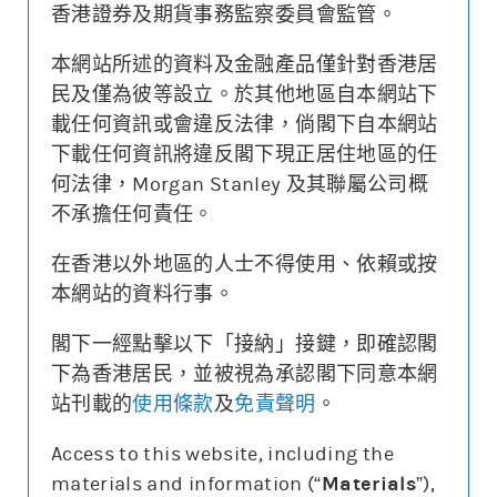
香港證券及期貨事務監察委員會監管。
本網站所述的資料及金融產品僅針對香港居
更新時間: 2026-08-07 16:20 (15分鐘延遲)
民及僅為彼等設立。於其他地區自本網站下
載任何資訊或會違反法律，倘閣下自本網站
下載任何資訊將違反閣下現正居住地區的任
何法律，Morgan Stanley 及其聯屬公司概
街貨變動
不承擔任何責任。
認股證價格
相關資產價格
0.240
500
在香港以外地區的人士不得使用、依賴或按
本網站的資料行事。
0.080
420
街貨量(%)
閣下一經點擊以下「接納」接鍵，即確認閣
下為香港居民，並被視為承認閣下同意本網
20/07
24/07
30/07
05/08
站刊載的
使用條款
及
免責聲明
。
認股證價格
相關資產價格
街貨量(%)
Access to this website, including the
materials and information (“
Materials
”),