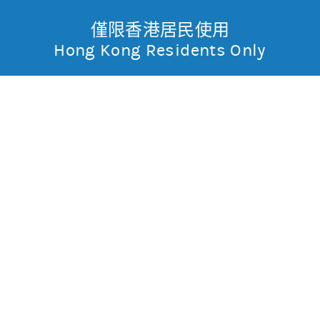
僅限香港居民使用
無抵押結構性產品
Toggle
Hong Kong Residents Only
摩
Menu
根
14670 摩利騰訊
購
士
0.005
0.192
現價
丹
0.203
0.184
最高
最低
利
成交金額
4,421.18萬
香
昨日莊家活動佔成交比重
約96.8%(參與度高)
昨日平均市場買賣差價
(每5分鐘計算)
約1格
港
今天平均市場買賣差價
(每5分鐘計算)
約1格