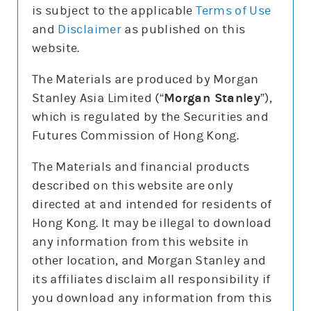
is subject to the applicable
Terms of Use
and
Disclaimer
as published on this
website.
更新時間: 2026-08-06
The Materials are produced by Morgan
Stanley Asia Limited (“
Morgan Stanley
”),
which is regulated by the Securities and
報價
Futures Commission of Hong Kong.
輸
入
The Materials and financial products
股
票
described on this website are only
騰訊控股(0700)
編
號
directed at and intended for residents of
478.8
0.4 (0.1%)
Hong Kong. It may be illegal to download
股價3日高低
475
498
any information from this website in
3日最高成交區中間價
493.7
other location, and Morgan Stanley and
今日16:00參考價/收市價
479/478.8
its affiliates disclaim all responsibility if
成交金額
78億元
you download any information from this
成交相對大市
減