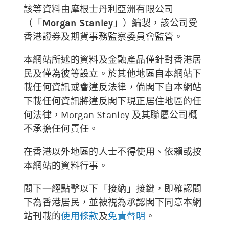
該等資料由摩根士丹利亞洲有限公司
（「
Morgan Stanley
」）編製，該公司受
香港證券及期貨事務監察委員會監管。
更新時間: 2026-08-07 16:20 (15分鐘延遲)
本網站所述的資料及金融產品僅針對香港居
民及僅為彼等設立。於其他地區自本網站下
街貨變動
載任何資訊或會違反法律，倘閣下自本網站
下載任何資訊將違反閣下現正居住地區的任
認股證價格
相關資產價格
何法律，Morgan Stanley 及其聯屬公司概
0.016
60000
不承擔任何責任。
0.008
0
在香港以外地區的人士不得使用、依賴或按
街貨量(%)
本網站的資料行事。
22/07
28/07
03/08
07/08
閣下一經點擊以下「接納」接鍵，即確認閣
認股證價格
相關資產價格
街貨量(%)
下為香港居民，並被視為承認閣下同意本網
站刊載的
使用條款
及
免責聲明
。