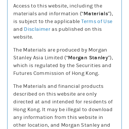
Access to this website, including the
materials and information (“
Materials
”),
is subject to the applicable
Terms of Use
and
Disclaimer
as published on this
更新時間: 2026-08-07
website.
The Materials are produced by Morgan
報價
Stanley Asia Limited (“
Morgan Stanley
”),
輸
which is regulated by the Securities and
入
股
Futures Commission of Hong Kong.
票
道瓊斯指數(DJI)
編
號
The Materials and financial products
53,885.1
464.02 (0.8%)
described on this website are only
3日高低
53,641
54,744
directed at and intended for residents of
5日平均高低/百份比
575.1/1.1%
Hong Kong. It may be illegal to download
5日平均隔夜裂口/百份比
204.4/0.4%
any information from this website in
other location, and Morgan Stanley and