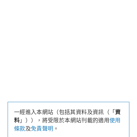
更新時間: 2026-08-07 16:20 (15分鐘延遲)
更新
下載上市文件
資料及數據
行使價
41,591
引伸波幅
42.2%
溢價
23%
每輪對沖值
0%
換股比率
72,000
實際槓桿
16.9
引伸波幅敏感度
13.2%
1週時間值損耗
-62.3%
街貨量
(百萬份/%)
0.6/0.7%
一經進入本網站（包括其資料及資訊（「
資
到期日
(
42
日)
2026年09月18日
料
」）），將受限於本網站刊載的適用
使用
最後交易日
2026年09月14日
條款
及
免責聲明
。