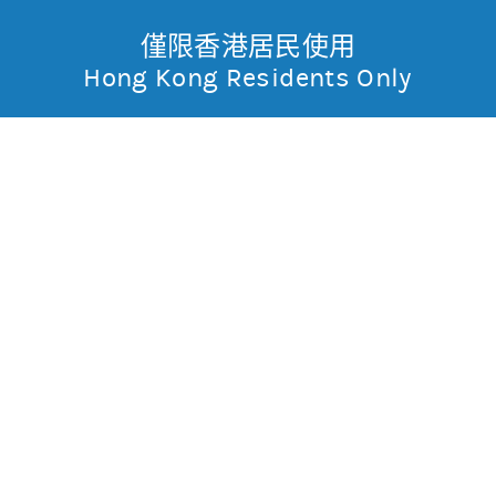
僅限香港居民使用
無抵押結構性產品
Toggle
Hong Kong Residents Only
摩
Menu
根
11119 摩利道指
沽
士
0
0.01
現價
丹
不適用
不適用
最高
最低
利
成交金額
不適用
香
昨日莊家活動佔成交比重
市場對盤較莊家高
昨日平均市場買賣差價
(每5分鐘計算)
約0格
港
今天平均市場買賣差價
(每5分鐘計算)
約0格