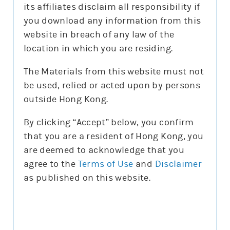
its affiliates disclaim all responsibility if
you download any information from this
website in breach of any law of the
location in which you are residing.
更新時間: 2026-08-06
The Materials from this website must not
be used, relied or acted upon by persons
outside Hong Kong.
正股圖表
By clicking “Accept” below, you confirm
that you are a resident of Hong Kong, you
道指
are deemed to acknowledge that you
道指
agree to the
Terms of Use
and
Disclaimer
圖表種類
as published on this website.
圖表種類
技術指標
技術指標