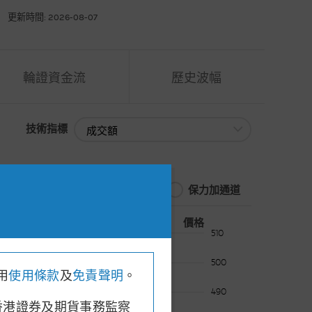
更新時間: 2026-08-07
輪證資金流
歷史波幅
技術指標
技術指標
保力加通道
價格
476.40
, 收市價: 477.40
510
500
用
使用條款
及
免責聲明
。
490
香港證券及期貨事務監察