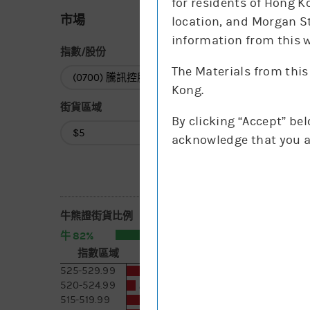
for residents of Hong K
市場
location, and Morgan St
information from this w
指數/股份
The Materials from this
指數/股份
Kong.
街貨區域
By clicking “Accept” be
街貨區域
acknowledge that you a
牛熊證街貨比例
82%
18%
牛
熊
指數區域
相對期指張數
[括號內為一日變化]
525-529.99
1.4萬 [-0.6]
520-524.99
6.8千 [-3.1]
515-519.99
1.8萬 [-0.6]