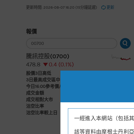
更新時間: 2026-08-07 16:20 (15分鐘延遲)
更新
報價
輸
入
股
票
騰訊控股(0700)
編
號
478.8
0.4 (0.1%)
股價3日高低
475
498
3日最高成交區中間價
493.7
今日16:00參考價/收市價
479/478.8
成交金額
78億元
成交相對大市
減
沽空比率
7.7%
沽空比率較上日
減1.6%
一經進入本網站（包括
該等資料由摩根士丹利