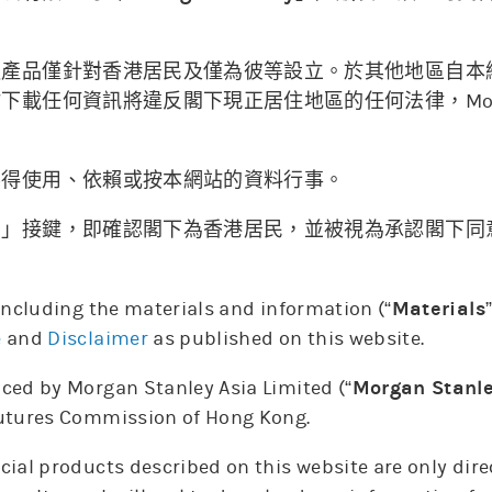
融產品僅針對香港居民及僅為彼等設立。於其他地區自本
05/08
05/08
06/08
載任何資訊將違反閣下現正居住地區的任何法律，Morgan 
。
不得使用、依賴或按本網站的資料行事。
納」接鍵，即確認閣下為香港居民，並被視為承認閣下同
12:00
6. Aug
 including the materials and information (“
Materials
上日牛證重貨區
上日熊證重貨區
相關資產價格
e
and
Disclaimer
as published on this website.
ced by Morgan Stanley Asia Limited (“
Morgan Stanl
Futures Commission of Hong Kong.
更新時間: 2026-08-07 15:59(15分鐘延遲)
cial products described on this website are only dir