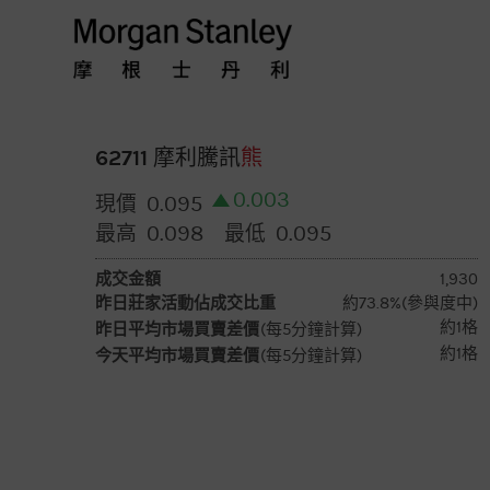
摩
根
士
62711 摩利騰訊
熊
0.003
0.095
現價
丹
0.098
0.095
最高
最低
利
成交金額
1,930
昨日莊家活動佔成交比重
約73.8%(參與度中)
香
約1格
昨日平均市場買賣差價
(每5分鐘計算)
約1格
今天平均市場買賣差價
(每5分鐘計算)
港