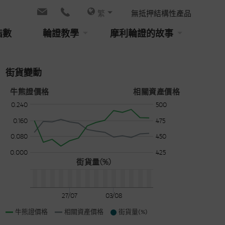
繁
無抵押結構性產品
指數
輪證教學
摩利輪證的故事
街貨變動
牛熊證價格
相關資產價格
0.240
500
0.160
475
0.080
450
0.000
425
街貨量(%)
27/07
03/08
牛熊證價格
相關資產價格
街貨量(%)