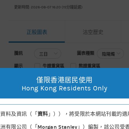
更新時間: 2026-08-07 16:20 (15分鐘延遲)
正股圖表
沽空歷史
騰訊
圖表種類
騰訊
圖表種類
顯示
牛證重貨區
熊證重貨區
僅限香港居民使用
主圖表
移動平均線
請選擇
Hong Kong Residents Only
2026年08月07日 10:10
, 開市價: 477.40
, 最高: 479.60
, 最低: 
其資料及資訊（「
資料
」）），將受限於本網站刊載的適
亞洲有限公司（「
Morgan Stanley
」）編製，該公司受