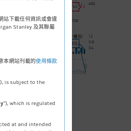
480
價格:
477.40
網站下載任何資訊或會違
06/08
07/08
Stanley 及其聯屬
1.2
成交額 (十億元)
0.8
成交額:
0.34十億元
0.4
意本網站刊載的
使用條款
12:00
7. Aug
”), is subject to the
成交額
ey
”), which is regulated
ected at and intended