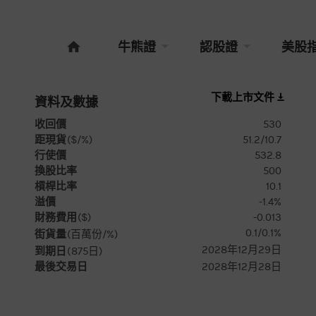
牛熊證
認股證
美股
下載上市文件
資料及數據
收回價
530
距現貨
($/%)
51.2/10.7
行使價
532.8
換股比率
500
槓桿比率
10.1
溢價
-1.4%
財務費用
($)
-0.013
0.1/0.1%
街貨量
(百萬份/%)
2028年12月29日
到期日
(
875
日)
最後交易日
2028年12月28日