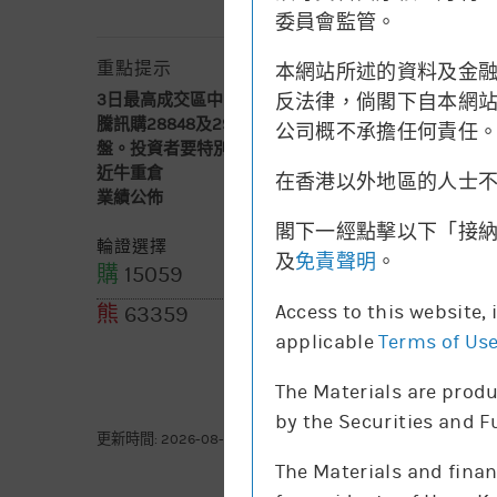
委員會監管。
重點提示
本網站所述的資料及金
反法律，倘閣下自本網站下
3日最高成交區中間價
不適用
騰訊購28848及29175已售罄，我們暫只提供買入
公司概不承擔任何責任
盤。投資者要特別注意其引伸波幅有機會較波動
近牛重倉
465.8-475.4
在香港以外地區的人士
(56千股)
業績公佈
2026-08-12
閣下一經點擊以下「接
輪證選擇
及
免責聲明
。
購
15059
購
15635
Access to this website,
熊
63359
applicable
Terms of Us
The Materials are produ
by the Securities and 
更新時間: 2026-08-07 16:20(15分鐘延遲)
The Materials and finan