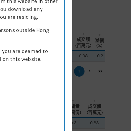
om this website in other
f you download any
ou are residing.
persons outside Hong
換股
換股
買賣
買賣
現價
現價
街貨量
街貨量
成交額
成交額
溢價
溢價
比率
比率
差價
差價
(升跌%)
(升跌%)
(百萬份)
(百萬份)
(百萬元)
(百萬元)
(%)
(%)
g, you are deemed to
500
500
1
1
0.046
0.046
4.5%
4.5%
1
1
0.08
0.08
-0.2
-0.2
 on this website.
<<
<
1
>
>>
換股
換股
買賣
買賣
現價
現價
街貨量
街貨量
成交額
成交額
比率
比率
差價
差價
(升跌%)
(升跌%)
(百萬份)
(百萬份)
(百萬元)
(百萬元)
8
8
200
200
2
2
0.069
0.069
1.4%
1.4%
19.3
19.3
0.83
0.83