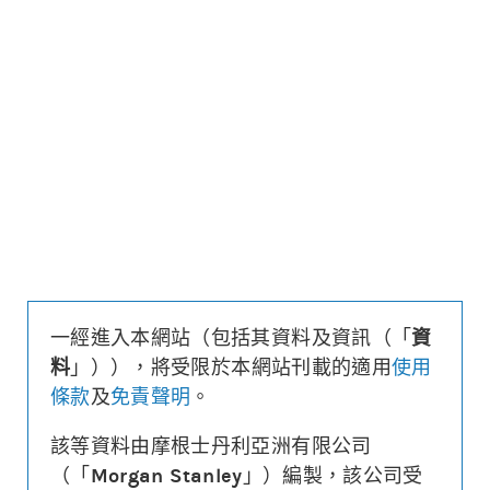
更新時間: 2026-08-06 16:20 (15分鐘延遲)
更新
下載上市文件
資料及數據
收回價
25,000
距現貨
($/%)
530.3/2.1
行使價
24,900
換股比率
10,000
槓桿比率
41.2
溢價
-0%
一經進入本網站（包括其資料及資訊（「
資
財務費用
($)
-0.001
料
」）），將受限於本網站刊載的適用
使用
街貨量
(百萬份/%)
6.7/5.2%
條款
及
免責聲明
。
到期日
(
995
日)
2029年04月27日
最後交易日
2029年04月26日
該等資料由摩根士丹利亞洲有限公司
（「
Morgan Stanley
」）編製，該公司受