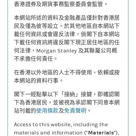
香港證券及期貨事務監察委員會監管。
本網站所述的資料及金融產品僅針對香港居
更新時間: 2026-08-06 16:20 (15分鐘延遲)
民及僅為彼等設立。於其他地區自本網站下
載任何資訊或會違反法律，倘閣下自本網站
下載任何資訊將違反閣下現正居住地區的任
何法律，Morgan Stanley 及其聯屬公司概
街貨變動
不承擔任何責任。
牛熊證價格
相關資產價格
在香港以外地區的人士不得使用、依賴或按
沒有相關資料
本網站的資料行事。
街貨量(%)
閣下一經點擊以下「接納」接鍵，即確認閣
下為香港居民，並被視為承認閣下同意本網
站刊載的
使用條款
及
免責聲明
。
牛熊證價格
相關資產價格
街貨量(%)
Access to this website, including the
materials and information (“
Materials
”),