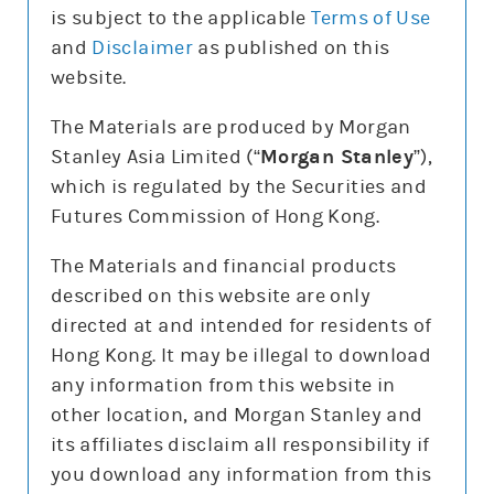
is subject to the applicable
Terms of Use
and
Disclaimer
as published on this
website.
更新時間:
The Materials are produced by Morgan
Stanley Asia Limited (“
Morgan Stanley
”),
which is regulated by the Securities and
報價
Futures Commission of Hong Kong.
輸
入
The Materials and financial products
股
票
described on this website are only
騰訊控股(0700)
編
號
directed at and intended for residents of
479.2
13 (2.6%)
Hong Kong. It may be illegal to download
股價3日高低
479
498
any information from this website in
3日最高成交區中間價
493.7
other location, and Morgan Stanley and
今日16:00參考價/收市價
480.2/479.2
its affiliates disclaim all responsibility if
成交金額
105.1億元
you download any information from this
成交相對大市
減