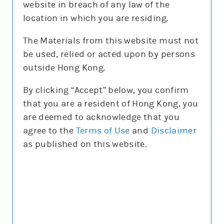
website in breach of any law of the
沽空比率
9.3%
location in which you are residing.
沽空比率較上日
減0.6%
The Materials from this website must not
be used, relied or acted upon by persons
更新時間: 2026-08-06 16:20(15分鐘延遲)
outside Hong Kong.
By clicking “Accept” below, you confirm
that you are a resident of Hong Kong, you
正股圖表
are deemed to acknowledge that you
agree to the
Terms of Use
and
Disclaimer
騰訊
as published on this website.
騰訊
圖表種類
圖表種類
技術指標
技術指標