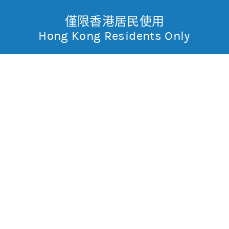
僅限香港居民使用
無抵押結構性產品
Toggle
Hong Kong Residents Only
摩
Menu
根
67633 摩利恒指
牛
士
0.045
0.062
現價
丹
0.078
0.055
最高
最低
利
成交金額
10,044.6萬
香
昨日莊家活動佔成交比重
約100.0%(參與度高)
昨日平均市場買賣差價
(每5分鐘計算)
約1格
港
今天平均市場買賣差價
(每5分鐘計算)
約1格