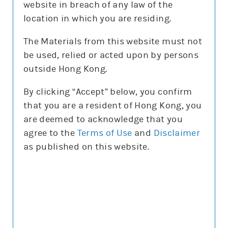
website in breach of any law of the
location in which you are residing.
The Materials from this website must not
be used, relied or acted upon by persons
更新時間: 2026-08-07
outside Hong Kong.
By clicking “Accept” below, you confirm
that you are a resident of Hong Kong, you
正股圖表
are deemed to acknowledge that you
agree to the
Terms of Use
and
Disclaimer
標指
as published on this website.
標指
圖表種類
圖表種類
技術指標
技術指標