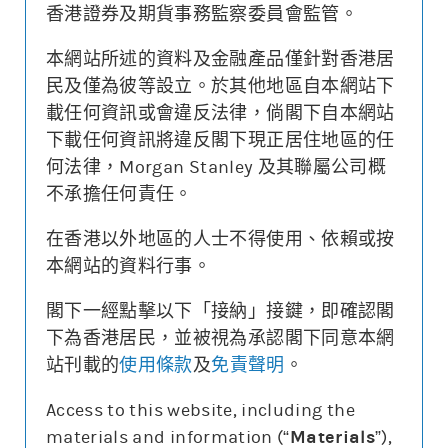
香港證券及期貨事務監察委員會監管。
本網站所述的資料及金融產品僅針對香港居
更新時間: 2026-08-10 13:40 (15分鐘延遲)
民及僅為彼等設立。於其他地區自本網站下
載任何資訊或會違反法律，倘閣下自本網站
下載任何資訊將違反閣下現正居住地區的任
何法律，Morgan Stanley 及其聯屬公司概
街貨變動
不承擔任何責任。
牛熊證價格
相關資產價格
4
10000
在香港以外地區的人士不得使用、依賴或按
本網站的資料行事。
0.000
0
街貨量(%)
閣下一經點擊以下「接納」接鍵，即確認閣
下為香港居民，並被視為承認閣下同意本網
22/07
28/07
03/08
07/08
站刊載的
使用條款
及
免責聲明
。
牛熊證價格
相關資產價格
街貨量(%)
Access to this website, including the
materials and information (“
Materials
”),