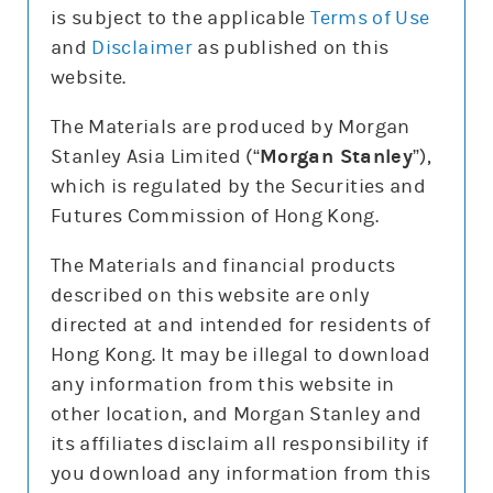
is subject to the applicable
Terms of Use
and
Disclaimer
as published on this
website.
更新時間: 2026-08-07
The Materials are produced by Morgan
Stanley Asia Limited (“
Morgan Stanley
”),
which is regulated by the Securities and
報價
Futures Commission of Hong Kong.
輸
入
The Materials and financial products
股
票
described on this website are only
標普500指數(SPX)
編
號
directed at and intended for residents of
7,757.64
47.68 (0.6%)
Hong Kong. It may be illegal to download
3日高低
7,698
7,794
any information from this website in
5日平均高低/百份比
79.3/1.0%
other location, and Morgan Stanley and
5日平均隔夜裂口/百份比
23.1/0.3%
its affiliates disclaim all responsibility if
you download any information from this