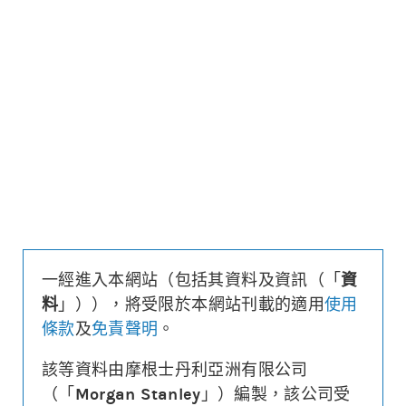
更新時間: 2026-08-10 13:40 (15分鐘延遲)
更新
下載上市文件
資料及數據
收回價
6,300
距現貨
($/%)
1,457.6/18.8
行使價
6,250
換股比率
46,800
槓桿比率
4.9
溢價
0.9%
一經進入本網站（包括其資料及資訊（「
資
財務費用
($)
0.012
料
」）），將受限於本網站刊載的適用
使用
街貨量
(百萬份/%)
0/0.0%
條款
及
免責聲明
。
到期日
(
39
日)
2026年09月18日
最後交易日
2026年09月17日
該等資料由摩根士丹利亞洲有限公司
（「
Morgan Stanley
」）編製，該公司受