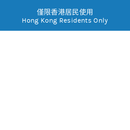
僅限香港居民使用
無抵押結構性產品
Toggle
Hong Kong Residents Only
摩
Menu
根
49557 摩利標指
牛
士
0
0.265
現價
丹
不適用
不適用
最高
最低
利
成交金額
不適用
香
昨日莊家活動佔成交比重
市場對盤較莊家高
昨日平均市場買賣差價
(每5分鐘計算)
約1格
港
今天平均市場買賣差價
(每5分鐘計算)
約1格