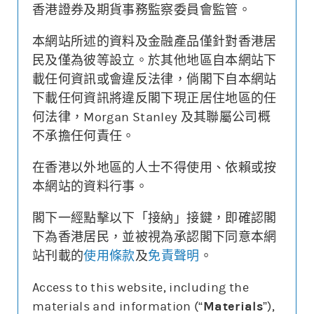
香港證券及期貨事務監察委員會監管。
本網站所述的資料及金融產品僅針對香港居
更新時間: 2026-08-07 16:20 (15分鐘延遲)
民及僅為彼等設立。於其他地區自本網站下
載任何資訊或會違反法律，倘閣下自本網站
下載任何資訊將違反閣下現正居住地區的任
何法律，Morgan Stanley 及其聯屬公司概
街貨變動
不承擔任何責任。
牛熊證價格
相關資產價格
4
32000
在香港以外地區的人士不得使用、依賴或按
本網站的資料行事。
0.000
0
街貨量(%)
閣下一經點擊以下「接納」接鍵，即確認閣
下為香港居民，並被視為承認閣下同意本網
22/07
28/07
03/08
07/08
站刊載的
使用條款
及
免責聲明
。
牛熊證價格
相關資產價格
街貨量(%)
Access to this website, including the
materials and information (“
Materials
”),