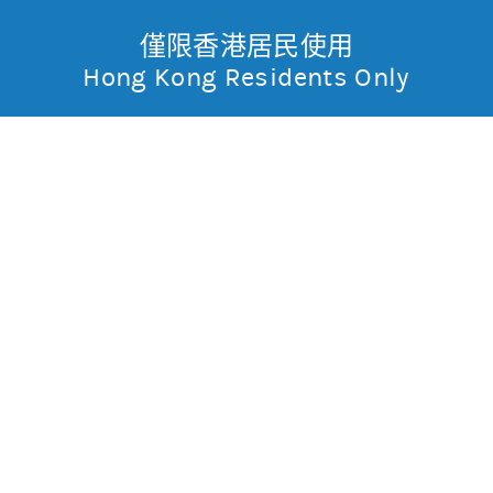
僅限香港居民使用
無抵押結構性產品
Toggle
Hong Kong Residents Only
摩
Menu
根
49550 摩利納指
牛
士
0
0.175
現價
丹
不適用
不適用
最高
最低
利
成交金額
不適用
香
昨日莊家活動佔成交比重
市場對盤較莊家高
昨日平均市場買賣差價
(每5分鐘計算)
約1格
港
今天平均市場買賣差價
(每5分鐘計算)
約1格