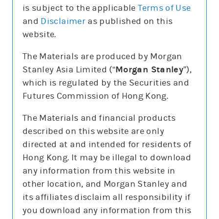
is subject to the applicable
Terms of Use
and
Disclaimer
as published on this
website.
更新時間: 2026-08-07
The Materials are produced by Morgan
Stanley Asia Limited (“
Morgan Stanley
”),
which is regulated by the Securities and
報價
Futures Commission of Hong Kong.
輸
入
The Materials and financial products
股
票
described on this website are only
納斯達克100指數(NDX)
編
號
directed at and intended for residents of
29,722.3
348.969 (1.2%)
Hong Kong. It may be illegal to download
3日高低
29,123
29,947
any information from this website in
5日平均高低/百份比
517.4/1.7%
other location, and Morgan Stanley and
5日平均隔夜裂口/百份比
190.7/0.6%
its affiliates disclaim all responsibility if
you download any information from this