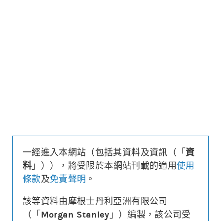
更新時間: 2026-08-07 16:20 (15分鐘延遲)
更新
下載上市文件
資料及數據
收回價
23,000
距現貨
($/%)
6,722.3/22.6
行使價
22,800
換股比率
312,000
槓桿比率
4.2
溢價
1.3%
一經進入本網站（包括其資料及資訊（「
資
財務費用
($)
0.001
料
」）），將受限於本網站刊載的適用
使用
街貨量
(百萬份/%)
0/0.0%
條款
及
免責聲明
。
到期日
(
42
日)
2026年09月18日
最後交易日
2026年09月17日
該等資料由摩根士丹利亞洲有限公司
（「
Morgan Stanley
」）編製，該公司受