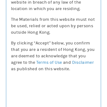
website in breach of any law of the
location in which you are residing.
The Materials from this website must not
be used, relied or acted upon by persons
更新時間: 2026-08-07
outside Hong Kong.
By clicking “Accept” below, you confirm
that you are a resident of Hong Kong, you
正股圖表
are deemed to acknowledge that you
agree to the
Terms of Use
and
Disclaimer
納指
as published on this website.
納指
圖表種類
圖表種類
技術指標
技術指標